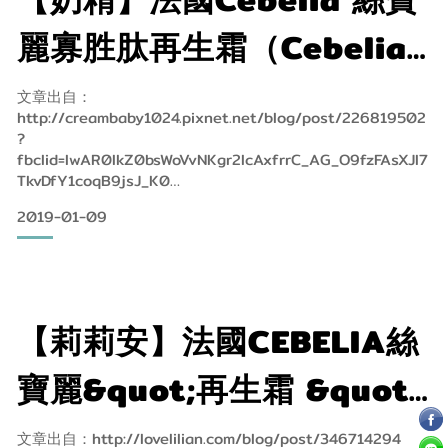
最近用了來自法國的品牌《Cebelia 絲寶麗》，這個品牌我也
麗寡胜肽再生霜（Cebelia
是第一次接觸，Cebel
L.C.E. Balm）寡胜肽瞬效修
文章出自：
http://creambaby1024.pixnet.net/blog/post/226819502
復霜（Cebelia Extreme
?
fbclid=IwAR0IkZ0bsWoVvNKgr2lcAxfrrC_AG_O9fzFAsXJl7
Care）大人小孩孕婦都能使
TkvDfY1coqB9jsJ_K0
2019-01-09
今天要推薦來自法國的仙丹，是⚠️Cebelia 絲寶麗⚠️寡胜肽再
用的緊急修復萬用霜
生霜（Cebelia L.C.E. Balm）、寡胜肽瞬效修復霜（Cebelia
Extreme Care），許多皮膚科及整形外科醫師推薦，是專業
修護等級的保養品、急救霜。
&n
【莉莉安】法國CEBELIA絲
寶麗&quot;再生霜 &quot;
加速傷口癒合好物~小孩孕
文章出自：http://lovelilian.com/blog/post/346714294