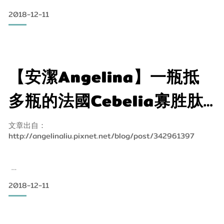
由法國原裝進口的專利可以幫助肌膚修復
2018-12-11
特別適合美容療程後
不僅僅如此日常中的保養黑
【安潔Angelina】一瓶抵
多瓶的法國Cebelia寡胜肽
再生霜 肌膚快速修護的好幫
文章出自：
http://angelinaliu.pixnet.net/blog/post/342961397
手
法國Cebelia 絲寶麗寡胜肽瞬效修復霜再生霜心得
你知道肌膚修護對我們而言有多重要嗎
2018-12-11
每一天 我們都在面對環境的傷害
紫外線 飲食 骯髒空氣