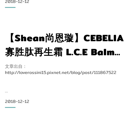
它不是藥品（無類固醇／無樟腦／無抗生
2018-12-12
PRO級神奇小物邁向完美膚質，醫師好評推薦 寶寶也能使用歐!
撰文．攝影＝林甜蜜
前陣子甜蜜有跟大家分享，自從生了小孩之後，對保養品就會
特別要求越簡單越好，但是你有想過自己在用的保養品也可以
【Shean尚恩璇】CEBELIA
用在寶寶身上嗎?Cebelia 絲寶麗就可以，擁有許多醫師好評推
薦。
寡胜肽再生霜 L.C.E Balm全
這麼厲害的神祕好物，到底是何方神社呢?登!登!這次介紹的就
能萬用修護霜、隨身攜帶、
是這兩款來自法國的專業醫美級品牌
文章出自：
http://loverossini15.pixnet.net/blog/post/111867522
它不是藥品，嬰兒也能用喔!
2018-12-12
做媽媽後，自己的包包內總是一堆孩子的用品，其中最多的就
是各式各樣的“藥品”。