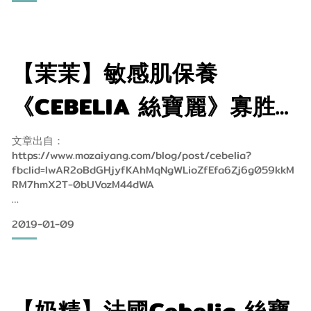
因應季節轉換，保養品也跟隨換季，
但仍不免脫皮現象，台灣氣候有比美國乾嘛奇怪．．．
【茉茉】敏感肌保養
幸好CEBELIA絲麗寶【寡胜肽瞬效修復霜】幫了我的忙，
《CEBELIA 絲寶麗》寡胜肽
瞬效修復霜、寡胜肽再生霜
渡過不穩定，素顏肌一目瞭然飽滿、透亮，
文章出自：
https://www.mozaiyang.com/blog/post/cebelia?
｜嬰幼兒也能使用
fbclid=IwAR2oBdGHjyfKAhMqNgWLioZfEfa6Zj6g059kkM
RM7hmX2T-0bUVozM44dWA
CEBELIA絲麗寶【寡胜肽瞬效修復霜】法國國家級專業研究機
構，合作研發出獨家專利配方，
2019-01-09
含獨家專利技術CebelineⓇ寡胜肽，肌膚修復的隱形縫線，
話說秋冬季我最注重肌膚的保濕保養，因為我臉部肌膚很容易
敏感泛紅，在氣候乾燥的秋冬天特別脆弱，因此秋冬季的保養
可幫助修復肌膚屏障，再加
品挑選上，我特別注重舒緩、修復、保濕的功能。
【奶精】法國Cebelia 絲寶