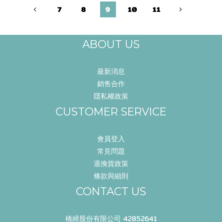
7
8
9
10
11
甚至在美容療程之後 該選擇怎麼樣的護膚產品
成為了生活中的一大困擾
ABOUT US
很開心有機會可
最新消息
銷售合作
隱私權政策
CUSTOMER SERVICE
會員登入
常見問題
退換貨政策
條款與細則
CONTACT US
橋締股份有限公司 42852641