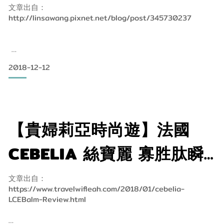
感肌膚的大小問題都交給它
文章出自：
外觀及裡頭的寡胜肽再生霜一樣為白底設計！簡易明瞭，之前
http://linsawang.pixnet.net/blog/post/345730237
～
有使用過很多醫美品牌，真的發覺它們的產品都偏愛白色，沒
有過
多的鮮豔色彩，很多都是白底黑字，不過老實說
2018-12-12
要跟大家分享我最近使用到超厲害的再生霜，可以說是我的救
世主
已經變成我包包隨身攜帶的保養品了
因為它不僅是保養品也是術後的修護專家
【貴婦莉亞時尚遊】法國
更是包包的隨身急救霜
CEBELIA 絲寶麗 寡胜肽瞬
在任何地方都可以使用它
效修復霜再生霜 專業全方位
文章出自：
https://www.travelwifleah.com/2018/01/cebelia-
修護專家
LCEBalm-Review.html
Cebelia絲寶麗寡生肽再生霜是一個與法國國家級專業研究機構
合作的獨家專利配方