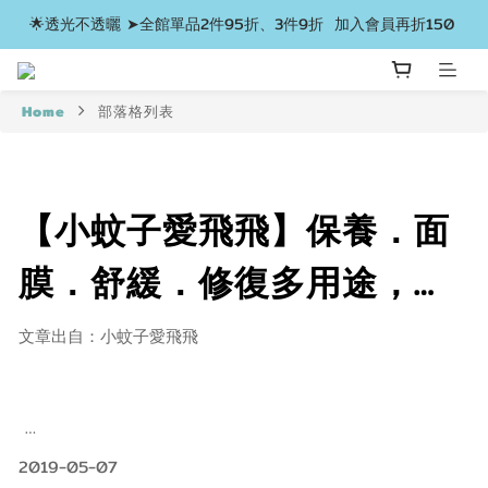
🌟透光不透曬 ➤全館單品2件95折、3件9折  加入會員再折150 
Home
部落格列表
【小蚊子愛飛飛】保養．面
膜．舒緩．修復多用途，法
國品牌CEBELIA絲麗寶 寡胜
文章出自：小蚊子愛飛飛
肽瞬效修復霜
2019-05-07
冷熱熱冷，從LA回來後發現自己膚況不太穩定，