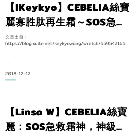
擦蚊蟲咬傷的、切割傷的、瘀青的、外傷藥膏藥水等琳琅滿
【IKeykyo】CEBELIA絲寶
目。
麗寡胜肽再生霜～SOS急救
霜，解決妳的惱人危肌
由於太多瓶瓶罐罐，一下這個沒帶到，一下那個不能擦，導致
文章出自：
最後現場再度花錢去藥局買一堆明明還有的藥膏……
https://blog.xuite.net/keykyowang/wretch/559542165
大人能用的，嬰幼兒又不見得能使用，
2018-12-12
今天要分享的法國的專業修護品牌CEBELIA絲寶麗寡胜肽再生
霜
很神奇，怎麼個神奇法呢？號稱SOS急救霜還含六效修護技術
合一，
【Linsa W】CEBELIA絲寶
可以做日常的保養，還能微創護理，是非常全方位的產品。
麗：SOS急救霜神，神級有