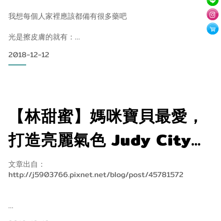
婦都能擦！無類固醇/無抗生
我想每個人家裡應該都備有很多藥吧
素/０香精/不刺激
光是擦皮膚的就有：
2018-12-12
擦蚊蟲叮咬的 、 擦瘀青的 、 擦傷口的 、 擦燙傷的....等
天吶～認真要數還數不太完@@
【林甜蜜】媽咪寶貝最愛，
如果有一瓶什麼都可以擦，萬用的話
打造亮麗氣色 Judy City
是不是超省事！！
Cebelia 絲寶麗 寡胜肽系列
帶小孩外出也不必帶瓶瓶罐的藥了
文章出自：
http://j5903766.pixnet.net/blog/post/45781572
法國CEBELIA絲寶麗