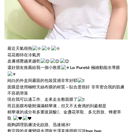
最近天氣很熱
花花都待在冷氣房
皮膚感覺越來越乾
還好朋友推薦給我一個小救星
La Pureté 極緻動能水導膜
純白的外盒與霧面的包裝質感非常好耶
面膜是使用極輕天絲布膜的材質～貼合度很好 非常密合我的肌膚
不容易滑落
現在我可以邊工作、走來走去敷面膜了
而且面膜布吸附滿滿精華液，但又不太會滴的到處都是
精華液的成分有多重玻尿酸􏰐、金盞花萃取、多元胜肽、蜂蜜萃
取
能夠調理肌膚淡化紋路、迅速補水!
敷完我的皮膚變得水潤有光澤直接跟暗沉說bye bye