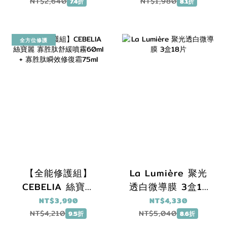
30ml 送 酸精華
NT$2,640
NT$1,980
7.4折
8.1折
10ml
全方位修護
【全能修護組】
La Lumière 聚光
CEBELIA 絲寶麗
透白微導膜 3盒18
寡胜肽舒緩噴霧
片
NT$3,990
NT$4,330
60ml + 寡胜肽瞬效
NT$4,210
NT$5,040
9.5折
8.6折