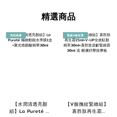
精選商品
美肌煥膚
緊緻V臉首選
【水潤清透亮顏
【V臉撫紋緊緻組】
組】La Pureté 極
寡胜肽再生霜