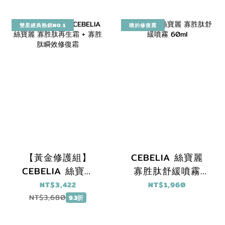
修復霜75ml
雙星經典熱銷NO.1
噴的修復霜
【黃金修護組】
CEBELIA 絲寶麗
CEBELIA 絲寶麗
寡胜肽舒緩噴霧
寡胜肽再生霜 + 寡
60ml
NT$3,422
NT$1,960
胜肽瞬效修復霜
NT$3,680
9.3折