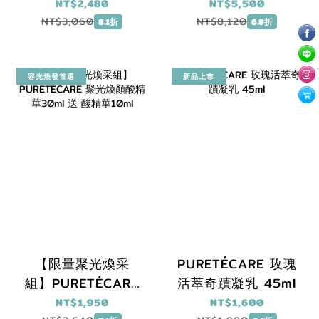
緻動能水導膜1盒
15ml+V-UP全效駐
NT$2,480
NT$5,500
+聚光煥顏酸精華
顏精萃30ml+寡胜
NT$3,060
NT$8,120
8.1折
6.8折
30ml
肽逆齡緊緻霜30ml
送 醒膚紓壓按摩板
容光煥發首選
新品上市
【限量聚光煥采
PURETÉCARE 玫瑰
組】PURETÉCARE
活萃奇蹟凝乳 45ml
聚光煥顏酸精華
NT$1,950
NT$1,600