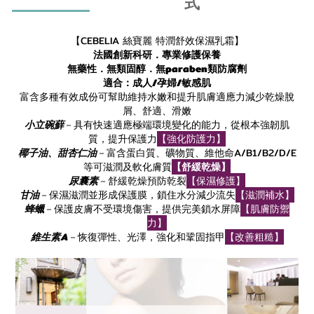
式
【
CEBELIA
絲寶麗 特潤舒效保濕乳霜】
法國創新科研．專業修護保養
無藥性．無類固醇．無
paraben
類防腐劑
適合：成人
/
孕婦
/
敏感肌
富含多種有效成份可幫助維持水嫩和提升肌膚適應力減少乾燥脫
屑、舒適、滑嫩
小立碗蘚
－具有快速適應極端環境變化的能力，從根本強韌肌
質，提升保護力
【強化防護力】
椰子油、甜杏仁油
－富含蛋白質、礦物質、維他命
A/B1/B2/D/E
等可滋潤及軟化膚質
【舒緩乾燥】
尿囊素
－舒緩乾燥預防乾裂
【保濕修護】
甘油
－保濕滋潤並形成保護膜，鎖住水分減少流失
【滋潤補水】
蜂蠟
－保護皮膚不受環境傷害，提供完美鎖水屏障
【肌膚防禦
力】
維生素
A
－恢復彈性、光澤，強化和鞏固指甲
【改善粗糙】