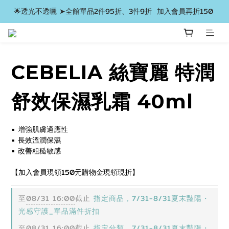
🌟透光不透曬 ➤全館單品2件95折、3件9折  加入會員再折150 
CEBELIA 絲寶麗 特潤
舒效保濕乳霜 40ml
▪️ 增強肌膚適應性
▪️ 長效溫潤保濕
▪️ 改善粗糙敏感
【加入會員現領150元購物金現領現折】
至
08/31 16:00
截止
指定商品，7/31-8/31夏末豔陽・
光感守護_單品滿件折扣
至
08/31 16:00
截止
指定分類，7/31-8/31夏末豔陽・