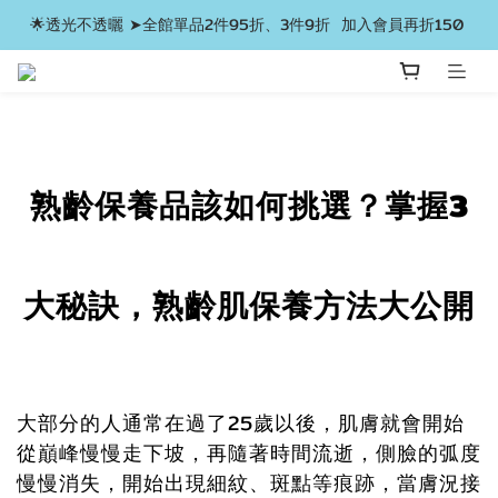
🌟透光不透曬 ➤全館單品2件95折、3件9折  加入會員再折150 
熟齡保養品該如何挑選？掌握3
大秘訣，熟齡肌保養方法大公開
大部分的人通常在過了25歲以後，肌膚就會開始
從巔峰慢慢走下坡，再隨著時間流逝，側臉的弧度
慢慢消失，開始出現細紋、斑點等痕跡，當膚況接