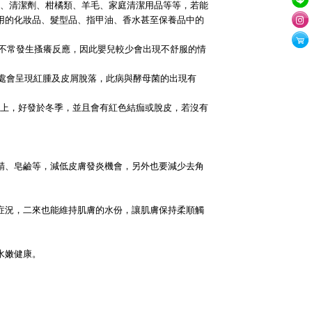
、清潔劑、柑橘類、羊毛、家庭清潔用品等等，若能
用的化妝品、髮型品、指甲油、香水甚至保養品中的
不常發生搔癢反應，因此嬰兒較少會出現不舒服的情
患處會呈現紅腫及皮屑脫落，此病與酵母菌的出現有
上，好發於冬季，並且會有紅色結痂或脫皮，若沒有
精、皂鹼等，減低皮膚發炎機會，另外也要減少去角
症況，二來也能維持肌膚的水份，讓肌膚保持柔順觸
水嫩健康。