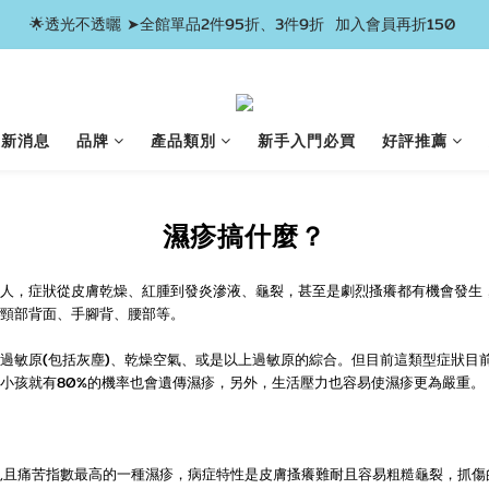
🌟透光不透曬 ➤全館單品2件95折、3件9折  加入會員再折150 
最新消息
品牌
產品類別
新手入門必買
好評推薦
濕疹搞什麼？
人，症狀從皮膚乾燥、紅腫到發炎滲液、龜裂，甚至是劇烈搔癢都有機會發生
頸部背面、手腳背、腰部等。
過敏原(包括灰塵)、乾燥空氣、或是以上過敏原的綜合。但目前這類型症狀目
小孩就有80%的機率也會遺傳濕疹，另外，生活壓力也容易使濕疹更為嚴重。
見且痛苦指數最高的一種濕疹，病症特性是皮膚搔癢難耐且容易粗糙龜裂，抓傷