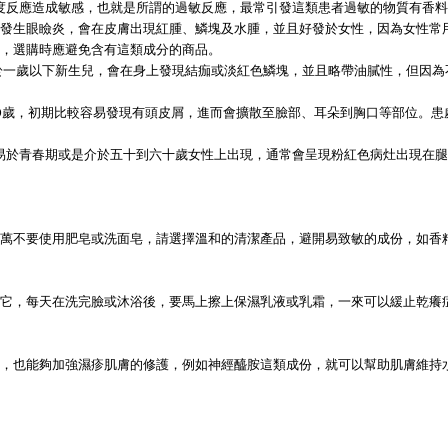
度反應造成敏感，也就是所謂的過敏反應，最常引發這類患者過敏的物質有香料
發生眼瞼炎，會在皮膚出現紅腫、鱗塊及水腫，並且好發於女性，因為女性常
，選購時應避免含有這類成分的商品。
於一歲以下新生兒，會在身上發現結痂或淡紅色鱗塊，並且略帶油膩性，但因為
40歲，初期比較容易發現有頭皮屑，進而會擴散至臉部、耳朵到胸口等部位。
易於青春期或是介於五十到六十歲女性上出現，通常會呈現粉紅色病灶出現在腿
萬不要使用肥皂或洗面皂，請選擇溫和的清潔產品，避開易致敏的成份，如香
它，每天在洗完臉或沐浴後，要馬上擦上保濕乳液或乳霜，一來可以緩止乾癢
，也能夠加強濕疹肌膚的修護，例如神經醯胺這類成份，就可以幫助肌膚維持