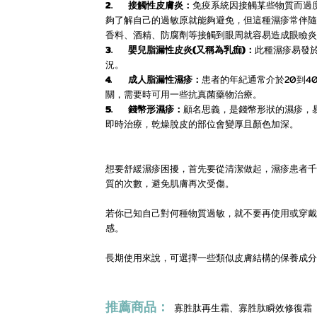
2.
接觸性皮膚炎：
免疫系統因接觸某些物質而過
夠了解自己的過敏原就能夠避免，但這種濕疹常伴隨
香料、酒精、防腐劑等接觸到眼周就容易造成眼瞼炎
3.
嬰兒脂漏性皮炎(又稱為乳痂)：
此種濕疹易發
況。
4.
成人脂漏性濕疹：
患者的年紀通常介於20到
關，需要時可用一些抗真菌藥物治療。
5.
錢幣形濕疹：
顧名思義，是錢幣形狀的濕疹，
即時治療，乾燥脫皮的部位會變厚且顏色加深。
想要舒緩濕疹困擾，首先要從清潔做起，濕疹患者千
質的次數，避免肌膚再次受傷。
若你已知自己對何種物質過敏，就不要再使用或穿戴
感。
長期使用來說，可選擇一些類似皮膚結構的保養成分
推薦商品：
寡胜肽再生霜
、
寡胜肽瞬效修復霜