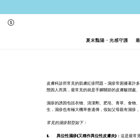
夏末豔陽・光感守護
皮膚科診所常見的肌膚紅疹問題－濕疹常困擾著許多
態因人而異，最常見的就是手腳關節的皮膚皺摺處、
濕疹的誘因包括衣物、清潔劑、肥皂、青草、食物、
生，濕疹也有極大機率會遺傳，假如父母親有濕疹，
常見的濕疹類型如下：
1.
異位性濕疹(又稱作異位性皮膚炎)：
這是最常