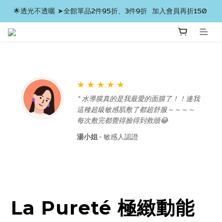
🌟透光不透曬 ➤全館單品2件95折、3件9折  加入會員再折150 
La Pureté 極緻動能