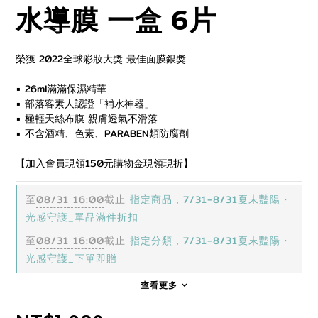
水導膜 一盒 6片
榮獲 2022全球彩妝大獎 最佳面膜銀獎
▪️ 26ml滿滿保濕精華
▪️ 部落客素人認證「補水神器」
▪️ 極輕天絲布膜 親膚透氣不滑落
▪️ 不含酒精、色素、PARABEN類防腐劑
【加入會員現領150元購物金現領現折】
至
08/31 16:00
截止
指定商品，7/31-8/31夏末豔陽・
光感守護_單品滿件折扣
至
08/31 16:00
截止
指定分類，7/31-8/31夏末豔陽・
光感守護_下單即贈
查看更多