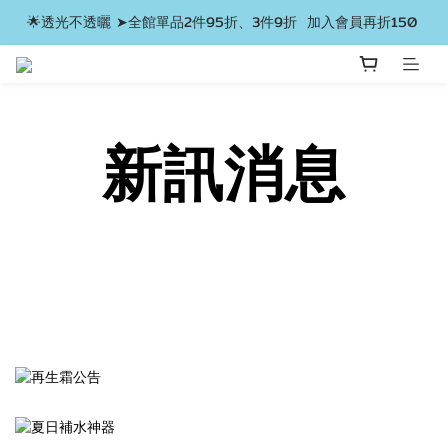
🌟透光不透曬 ➤全館單品2件95折、3件9折  加入會員再折150 
新訊消息