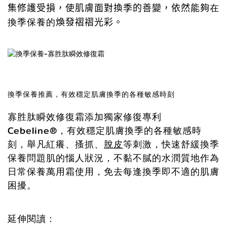
在
集修護受損，使肌膚面對換季的善變，依然能夠
換季保養的
煥發褶褶光彩。
換季保養推薦，有效穩定肌膚換季的各種敏感時刻
寡胜肽瞬效修復霜
添加獨家修復專利
Cebeline®，有效穩定肌膚換季的各種敏感時
刻，舉凡紅癢、搔抓、
脫皮
等刺激，快速舒緩換季
保養問題肌的惱人狀況，不黏不膩的水潤質地作為
日常保養萬用霜使用，免去每逢換季即不適的肌膚
困擾。
延伸閱讀：