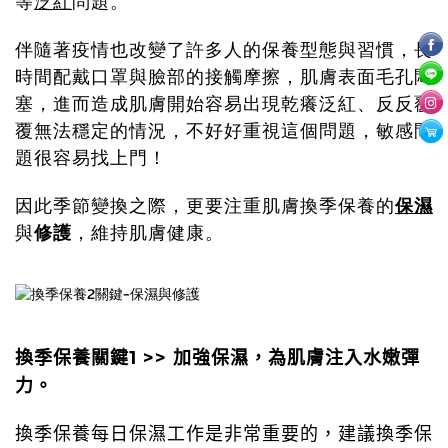
等
泛紅
問題。
伴隨著疫情也改變了許多人的保養型態與習慣，長
時間配戴口罩與臉部的接觸摩擦，肌膚表面毛孔悶
塞，進而造成肌膚開始容易出現乾癢泛紅、反反覆
覆無法穩定的情況，不好好重視這個問題，敏感問
題很容易找上門！
因此季節變換之際，更要注重肌膚換季保養的
保濕
與
修護
，維持肌膚健康。
1 >>
換季保養關鍵
加強保濕，為肌膚注入水嫩彈
力。
換季保養每日保濕工作是非常重要的，建議換季保