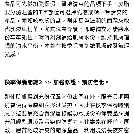
養品可先從加強保濕、質地清爽的品項下手，皮脂
位
T
腺分泌旺盛的
字部
可選擇乳液或精華等清爽的
產品，兩頰較乾燥的話，則用更為滋潤的面霜來取
代乳液與精華，尤其洗完澡後，即時補充才能將水
份牢牢鎖住，時時刻刻補給肌膚水份，維持肌膚理
想的油水平衡，才能在換季保養到讓肌膚散發無瑕
光感。
2 >>
換季保養關鍵
加強修護，預防老化。
即使肌膚得到充份保濕，但出門在外，陽光長期照
在換季保養時別
射會使得深層細胞逐漸受損，因此
忘了
還要補充含有深層修護功效成份的保養品來提
升肌膚對環境及污染的防禦力。建議能在睡前，厚
敷一層質地較清爽的霜類產品，利用漫漫長夜來密