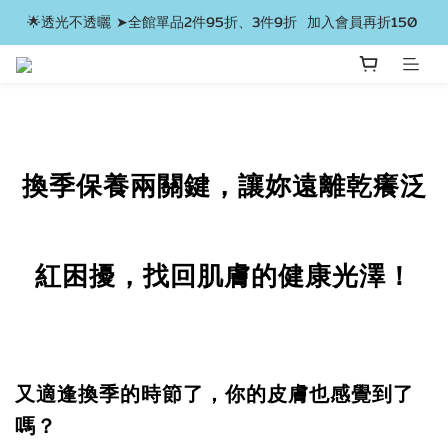
🌟透光不透曬 ➤全館單品2件95折、3件9折  加入會員再折150 
換季保養
兩關鍵，讓妳遠離乾癢泛
紅困擾，找回肌膚的健康光澤！
又適逢換季的時節了，你的皮膚也感覺到了
嗎？